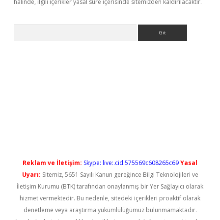
halinde, ilgili içerikler yasal süre içerisinde sitemizden kaldırılacaktır.
Arama
etci
Reklam ve İletişim:
Skype: live:.cid.575569c608265c69
Yasal
Uyarı:
Sitemiz, 5651 Sayılı Kanun gereğince Bilgi Teknolojileri ve
İletişim Kurumu (BTK) tarafından onaylanmış bir Yer Sağlayıcı olarak
hizmet vermektedir. Bu nedenle, sitedeki içerikleri proaktif olarak
denetleme veya araştırma yükümlülüğümüz bulunmamaktadır.