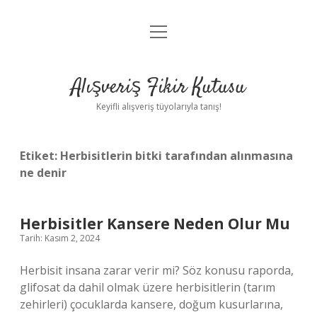
menüyü
Anasayfa
aç
Gizlilik Politikası
Alışveriş Fikir Kutusu
Yasal Uyarı
Keyifli alışveriş tüyolarıyla tanış!
Hakkımızda
Etiket:
Herbisitlerin bitki tarafından alınmasına
ne denir
Herbisitler Kansere Neden Olur Mu
Tarih: Kasım 2, 2024
Herbisit insana zarar verir mi? Söz konusu raporda,
glifosat da dahil olmak üzere herbisitlerin (tarım
zehirleri) çocuklarda kansere, doğum kusurlarına,