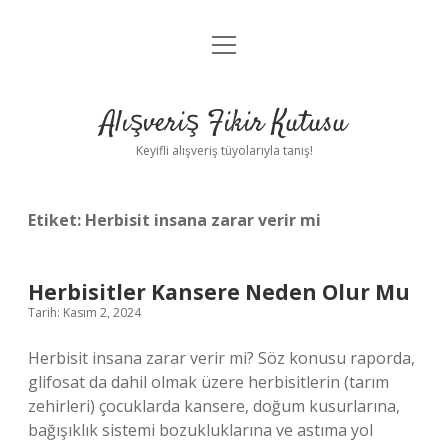
menüyü
Anasayfa
aç
Gizlilik Politikası
Alışveriş Fikir Kutusu
Yasal Uyarı
Keyifli alışveriş tüyolarıyla tanış!
Hakkımızda
Etiket:
Herbisit insana zarar verir mi
Herbisitler Kansere Neden Olur Mu
Tarih: Kasım 2, 2024
Herbisit insana zarar verir mi? Söz konusu raporda,
glifosat da dahil olmak üzere herbisitlerin (tarım
zehirleri) çocuklarda kansere, doğum kusurlarına,
bağışıklık sistemi bozukluklarına ve astıma yol