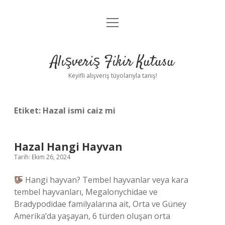
menüyü
Anasayfa
aç
Gizlilik Politikası
Alışveriş Fikir Kutusu
Yasal Uyarı
Keyifli alışveriş tüyolarıyla tanış!
Hakkımızda
Etiket:
Hazal ismi caiz mi
Hazal Hangi Hayvan
Tarih: Ekim 26, 2024
Hangi hayvan? Tembel hayvanlar veya kara
tembel hayvanları, Megalonychidae ve
Bradypodidae familyalarına ait, Orta ve Güney
Amerika’da yaşayan, 6 türden oluşan orta