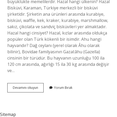
büyüklükte memelilerdir. Hazal hangi ülkenin? Hazal
Bisküvi, Karaman, Türkiye merkezli bir bisküvi
şirketidir. Şirketin ana ürünleri arasında kurabiye,
bisküvi, waffle, kek, kraker, kurabiye, marshmallow,
sakız, çikolata ve sandviç bisküvileri yer almaktadır.
Hazal hangi cinsiyet? Hazal, kızlar arasında oldukça
popüler olan Türk kökenli bir isimdir. Ahu hangi
hayvandır? Dağ ceylanı (yerel olarak Âhu olarak
bilinir), Bovidae familyasının Gazal:âhu (Gazella)
cinsinin bir türüdür. Bu hayvanın uzunluğu 100 ila
120 cm arasında, ağırlığı 15 ila 30 kg arasında değişir
ve…
Hazal
Devamını okuyun
Yorum Bırak
Hangi
Hayvan
Sitemap