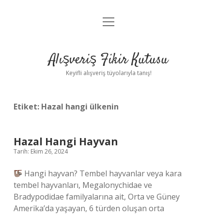
menüyü
Anasayfa
aç
Gizlilik Politikası
Alışveriş Fikir Kutusu
Yasal Uyarı
Keyifli alışveriş tüyolarıyla tanış!
Hakkımızda
Etiket:
Hazal hangi ülkenin
Hazal Hangi Hayvan
Tarih: Ekim 26, 2024
Hangi hayvan? Tembel hayvanlar veya kara
tembel hayvanları, Megalonychidae ve
Bradypodidae familyalarına ait, Orta ve Güney
Amerika’da yaşayan, 6 türden oluşan orta