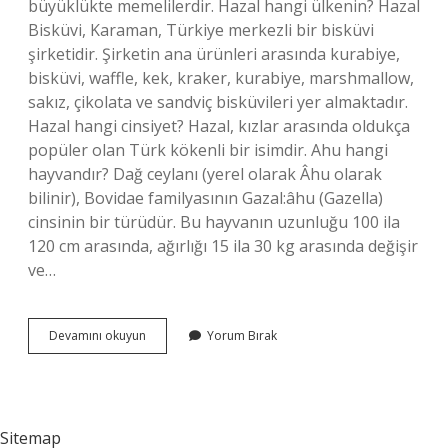
büyüklükte memelilerdir. Hazal hangi ülkenin? Hazal
Bisküvi, Karaman, Türkiye merkezli bir bisküvi
şirketidir. Şirketin ana ürünleri arasında kurabiye,
bisküvi, waffle, kek, kraker, kurabiye, marshmallow,
sakız, çikolata ve sandviç bisküvileri yer almaktadır.
Hazal hangi cinsiyet? Hazal, kızlar arasında oldukça
popüler olan Türk kökenli bir isimdir. Ahu hangi
hayvandır? Dağ ceylanı (yerel olarak Âhu olarak
bilinir), Bovidae familyasının Gazal:âhu (Gazella)
cinsinin bir türüdür. Bu hayvanın uzunluğu 100 ila
120 cm arasında, ağırlığı 15 ila 30 kg arasında değişir
ve…
Hazal
Devamını okuyun
Yorum Bırak
Hangi
Hayvan
Sitemap