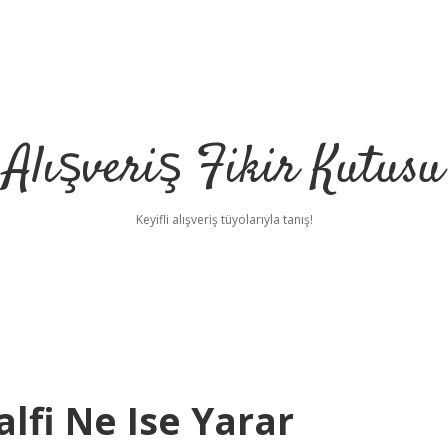
Alışveriş Fikir Kutusu
Keyifli alışveriş tüyolarıyla tanış!
lfi Ne Ise Yarar