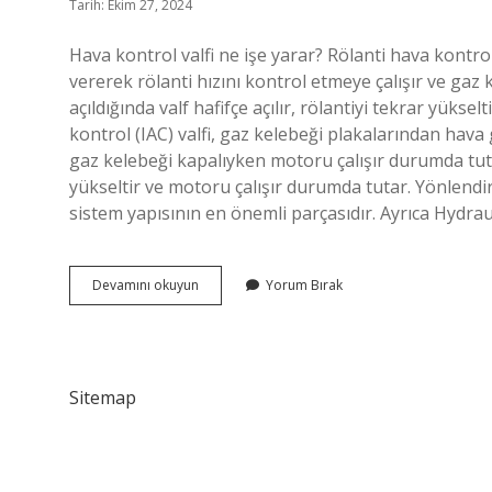
Tarih: Ekim 27, 2024
Hava kontrol valfi ne işe yarar? Rölanti hava kontro
vererek rölanti hızını kontrol etmeye çalışır ve gaz
açıldığında valf hafifçe açılır, rölantiyi tekrar yüks
kontrol (IAC) valfi, gaz kelebeği plakalarından hava 
gaz kelebeği kapalıyken motoru çalışır durumda tutar. 
yükseltir ve motoru çalışır durumda tutar. Yönlendir
sistem yapısının en önemli parçasıdır. Ayrıca Hydrau
Hava
Devamını okuyun
Yorum Bırak
Yönlendirme
Valfi
Ne
Ise
Yarar
Sitemap