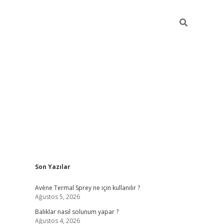
Sidebar
Son Yazılar
betci
Avène Termal Sprey ne için kullanılır ?
Ağustos 5, 2026
Balıklar nasıl solunum yapar ?
Ağustos 4, 2026