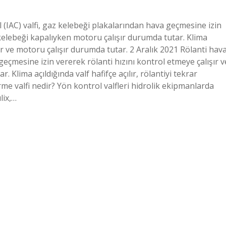
l (IAC) valfi, gaz kelebeği plakalarından hava geçmesine izin
 kelebeği kapalıyken motoru çalışır durumda tutar. Klima
eltir ve motoru çalışır durumda tutar. 2 Aralık 2021 Rölanti hav
geçmesine izin vererek rölanti hızını kontrol etmeye çalışır v
Klima açıldığında valf hafifçe açılır, rölantiyi tekrar
me valfi nedir? Yön kontrol valfleri hidrolik ekipmanlarda
lix,…