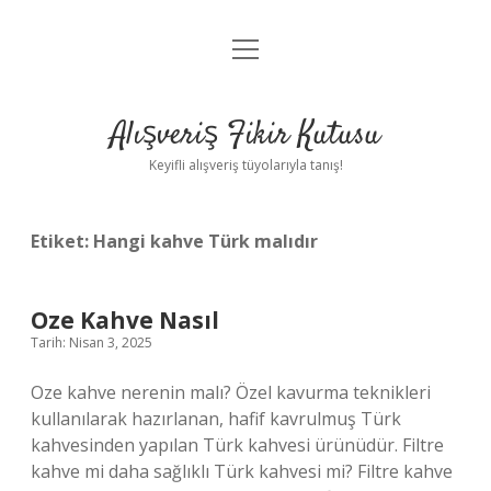
menüyü
Anasayfa
aç
Gizlilik Politikası
Alışveriş Fikir Kutusu
Yasal Uyarı
Keyifli alışveriş tüyolarıyla tanış!
Hakkımızda
Etiket:
Hangi kahve Türk malıdır
Oze Kahve Nasıl
Tarih: Nisan 3, 2025
Oze kahve nerenin malı? Özel kavurma teknikleri
kullanılarak hazırlanan, hafif kavrulmuş Türk
kahvesinden yapılan Türk kahvesi ürünüdür. Filtre
kahve mi daha sağlıklı Türk kahvesi mi? Filtre kahve