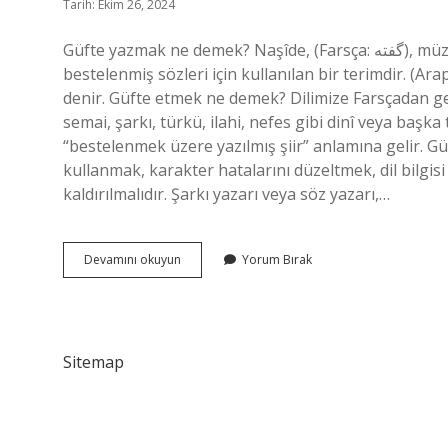
Tarih: Ekim 26, 2024
Güfte yazmak ne demek? Naşîde, (Farsça: گفته), müzik eserlerinin yazılı metni, güfteleri veya bir müzik bestesinin
bestelenmiş sözleri için kullanılan bir terimdir. (Arapça: نشيده) Beste ve sözlerden oluşan şiir veya eser
denir. Güfte etmek ne demek? Dilimize Farsçadan gelen
semai, şarkı, türkü, ilahi, nefes gibi dinî veya başka
“bestelenmek üzere yazılmış şiir” anlamına gelir. Gü
kullanmak, karakter hatalarını düzeltmek, dil bilgi
kaldırılmalıdır. Şarkı yazarı veya söz yazarı,…
Güfte
Devamını okuyun
Yorum Bırak
Yazar
Ne
Demek
Sitemap