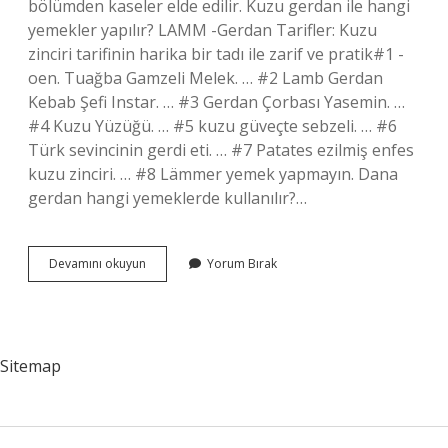
bölümden kaseler elde edilir. Kuzu gerdan ile hangi
yemekler yapılır? LAMM -Gerdan Tarifler: Kuzu
zinciri tarifinin harika bir tadı ile zarif ve pratik#1 -
oen. Tuağba Gamzeli Melek. … #2 Lamb Gerdan
Kebab Şefi Instar. … #3 Gerdan Çorbası Yasemin. …
#4 Kuzu Yüzüğü. … #5 kuzu güveçte sebzeli. … #6
Türk sevincinin gerdi eti. … #7 Patates ezilmiş enfes
kuzu zinciri. … #8 Lämmer yemek yapmayın. Dana
gerdan hangi yemeklerde kullanılır?…
Gerdandan
Devamını okuyun
Yorum Bırak
Neler
Yapılır
Sitemap