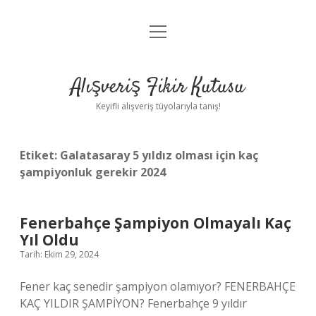
menüyü
Anasayfa
aç
Gizlilik Politikası
Alışveriş Fikir Kutusu
Yasal Uyarı
Keyifli alışveriş tüyolarıyla tanış!
Hakkımızda
Etiket:
Galatasaray 5 yıldız olması için kaç
şampiyonluk gerekir 2024
Fenerbahçe Şampiyon Olmayalı Kaç
Yıl Oldu
Tarih: Ekim 29, 2024
Fener kaç senedir şampiyon olamıyor? FENERBAHÇE
KAÇ YILDIR ŞAMPİYON? Fenerbahçe 9 yıldır