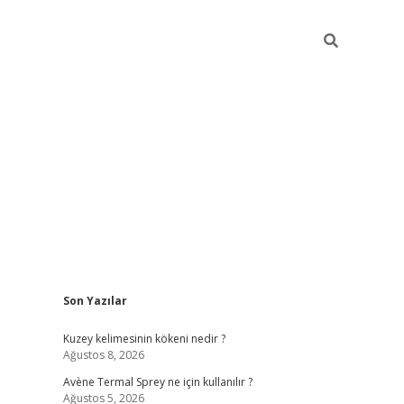
Sidebar
Son Yazılar
betci
Kuzey kelimesinin kökeni nedir ?
Ağustos 8, 2026
Avène Termal Sprey ne için kullanılır ?
Ağustos 5, 2026