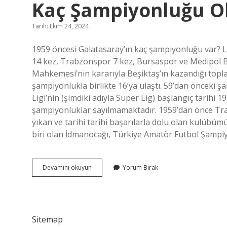
Kaç Şampiyonluğu O
Tarih: Ekim 24, 2024
1959 öncesi Galatasaray’ın kaç şampiyonluğu var? L
14 kez, Trabzonspor 7 kez, Bursaspor ve Medipol Ba
Mahkemesi’nin kararıyla Beşiktaş’ın kazandığı topl
şampiyonlukla birlikte 16’ya ulaştı. 59’dan önceki 
Ligi’nin (şimdiki adıyla Süper Lig) başlangıç ​​tarihi
şampiyonluklar sayılmamaktadır. 1959’dan önce Tr
yıkan ve tarihi tarihi başarılarla dolu olan kulübüm
biri olan İdmanocağı, Türkiye Amatör Futbol Şampi
1959
Devamını okuyun
Yorum Bırak
Öncesi
Şampiyonluklar
Sayılırsa
Kimin
Kaç
Sitemap
Şampiyonluğu