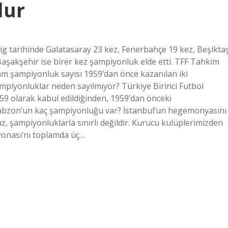
lur
ig tarihinde Galatasaray 23 kez, Fenerbahçe 19 kez, Beşikta
şakşehir ise birer kez şampiyonluk elde etti. TFF Tahkim
am şampiyonluk sayısı 1959’dan önce kazanılan iki
şampiyonluklar neden sayılmıyor? Türkiye Birinci Futbol
 1959 olarak kabul edildiğinden, 1959’dan önceki
abzon’un kaç şampiyonluğu var? İstanbul’un hegemonyasını
üz, şampiyonluklarla sınırlı değildir. Kurucu kulüplerimizden
yonası’nı toplamda üç…