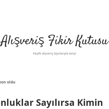
Alışveriş Fikir Kutusu
Keyifli alışveriş tüyolarıyla tanış!
yon oldu
luklar Sayılırsa Kimin