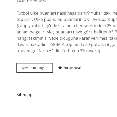
Tarih: Ekim 29, 2024
Futbol ülke puanları nasıl hesaplanır? Yukarıdaki h
toplanır. Ülke puanı, bu puanların o yıl Avrupa Kup
Şampiyonlar Ligi’nde sıralama her seferinde 0,25 puan
anlamına gelir. Maç puanları neye göre belirlenir? Bi
hangi takımın zirvede olduğuna karar verilmesi takım
dayanmaktadır. TAKIM A toplamda 20 gol atıp 8 gol y
toplam gol farkı +1’dir. Futbolda 3’lü averaj…
Futbol
Devamını okuyun
Yorum Bırak
Puan
Hesaplama
Nasıl
Yapılır
Sitemap