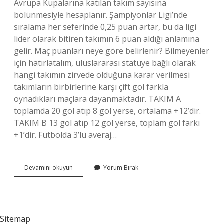
Avrupa Kupalarına katılan takım sayısına
bölünmesiyle hesaplanır. Şampiyonlar Ligi’nde
sıralama her seferinde 0,25 puan artar, bu da ligi
lider olarak bitiren takımın 6 puan aldığı anlamına
gelir. Maç puanları neye göre belirlenir? Bilmeyenler
için hatırlatalım, uluslararası statüye bağlı olarak
hangi takımın zirvede olduğuna karar verilmesi
takımların birbirlerine karşı çift gol farkla
oynadıkları maçlara dayanmaktadır. TAKIM A
toplamda 20 gol atıp 8 gol yerse, ortalama +12’dir.
TAKIM B 13 gol atıp 12 gol yerse, toplam gol farkı
+1’dir. Futbolda 3’lü averaj…
Futbol
Devamını okuyun
Yorum Bırak
Puan
Hesaplama
Nasıl
Yapılır
Sitemap