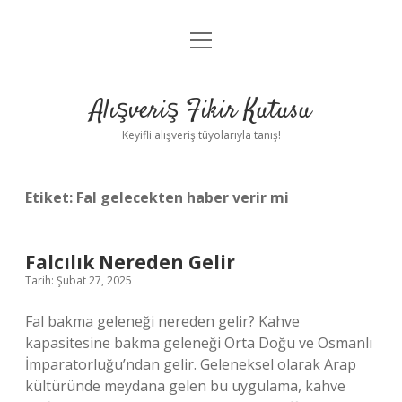
menüyü
Anasayfa
aç
Gizlilik Politikası
Alışveriş Fikir Kutusu
Yasal Uyarı
Keyifli alışveriş tüyolarıyla tanış!
Hakkımızda
Etiket:
Fal gelecekten haber verir mi
Falcılık Nereden Gelir
Tarih: Şubat 27, 2025
Fal bakma geleneği nereden gelir? Kahve
kapasitesine bakma geleneği Orta Doğu ve Osmanlı
İmparatorluğu’ndan gelir. Geleneksel olarak Arap
kültüründe meydana gelen bu uygulama, kahve