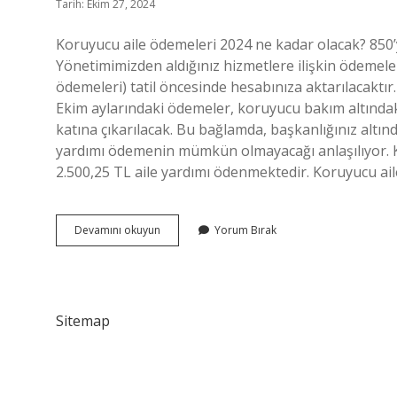
Tarih: Ekim 27, 2024
Koruyucu aile ödemeleri 2024 ne kadar olacak? 850
Yönetimimizden aldığınız hizmetlere ilişkin ödemel
ödemeleri) tatil öncesinde hesabınıza aktarılacaktır
Ekim aylarındaki ödemeler, koruyucu bakım altındaki 
katına çıkarılacak. Bu bağlamda, başkanlığınız alt
yardımı ödemenin mümkün olmayacağı anlaşılıyor. K
2.500,25 TL aile yardımı ödenmektedir. Koruyucu ai
Koruyucu
Devamını okuyun
Yorum Bırak
Aile
Maaşları
Ne
Zaman
Ödenecek
Sitemap