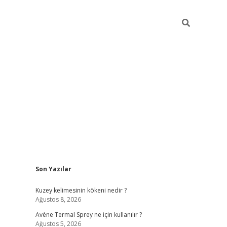
Sidebar
Son Yazılar
betci
Kuzey kelimesinin kökeni nedir ?
Ağustos 8, 2026
Avène Termal Sprey ne için kullanılır ?
Ağustos 5, 2026