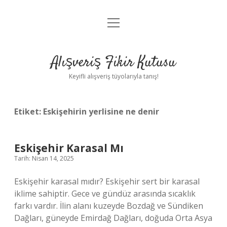
menüyü
Anasayfa
aç
Gizlilik Politikası
Alışveriş Fikir Kutusu
Yasal Uyarı
Keyifli alışveriş tüyolarıyla tanış!
Hakkımızda
Etiket:
Eskişehirin yerlisine ne denir
Eskişehir Karasal Mı
Tarih: Nisan 14, 2025
Eskişehir karasal mıdır? Eskişehir sert bir karasal
iklime sahiptir. Gece ve gündüz arasında sıcaklık
farkı vardır. İlin alanı kuzeyde Bozdağ ve Sündiken
Dağları, güneyde Emirdağ Dağları, doğuda Orta Asya