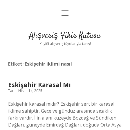
menüyü
Anasayfa
aç
Gizlilik Politikası
Alışveriş Fikir Kutusu
Yasal Uyarı
Keyifli alışveriş tüyolarıyla tanış!
Hakkımızda
Etiket:
Eskişehir iklimi nasıl
Eskişehir Karasal Mı
Tarih: Nisan 14, 2025
Eskişehir karasal mıdır? Eskişehir sert bir karasal
iklime sahiptir. Gece ve gündüz arasında sıcaklık
farkı vardır. İlin alanı kuzeyde Bozdağ ve Sündiken
Dağları, güneyde Emirdağ Dağları, doğuda Orta Asya