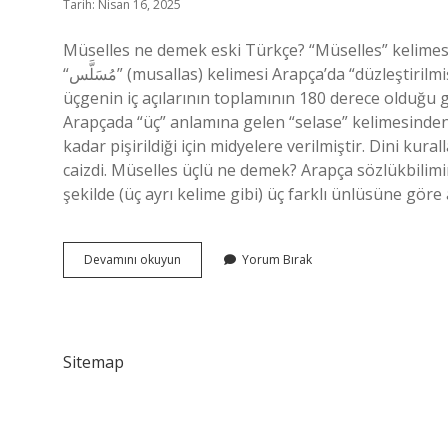
Tarih: Nisan 16, 2025
Müselles ne demek eski Türkçe? “Müselles” kelimesi
“مُسَلَّس” (musallas) kelimesi Arapça’da “düzleştirilmiş, düzeltilmiş” anlamında kullanılır. Anlamı: “Müselles”, bir
üçgenin iç açılarının toplamının 180 derece olduğu 
Arapçada “üç” anlamına gelen “selase” kelimesinden 
kadar pişirildiği için midyelere verilmiştir. Dini kura
caizdi. Müselles üçlü ne demek? Arapça sözlükbilimin
şekilde (üç ayrı kelime gibi) üç farklı ünlüsüne göre
Müselles
Devamını okuyun
Yorum Bırak
Hattı
Ne
Demek
Sitemap