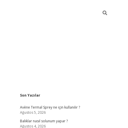
Sidebar
Son Yazılar
betci
Avène Termal Sprey ne için kullanılır ?
Ağustos 5, 2026
Balıklar nasıl solunum yapar ?
Ağustos 4, 2026