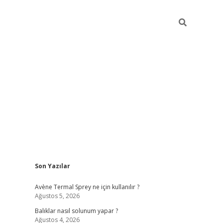
Sidebar
Son Yazılar
betci
Avène Termal Sprey ne için kullanılır ?
Ağustos 5, 2026
Balıklar nasıl solunum yapar ?
Ağustos 4, 2026