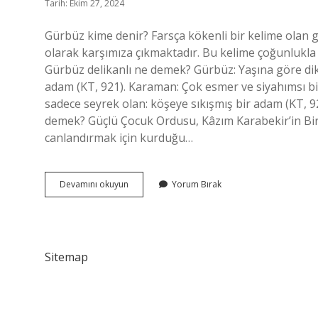
Tarih: Ekim 27, 2024
Gürbüz kime denir? Farsça kökenli bir kelime olan 
olarak karşımıza çıkmaktadır. Bu kelime çoğunlukla i
Gürbüz delikanlı ne demek? Gürbüz: Yaşına göre dikkat
adam (KT, 921). Karaman: Çok esmer ve siyahımsı bir
sadece seyrek olan: köşeye sıkışmış bir adam (KT, 9
demek? Güçlü Çocuk Ordusu, Kâzım Karabekir’in Bir
canlandırmak için kurduğu…
Gürbüz
Devamını okuyun
Yorum Bırak
Erkek
Ne
Demek
Sitemap