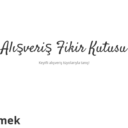
Alışveriş Fikir Kutusu
Keyifli alışveriş tüyolarıyla tanış!
emek