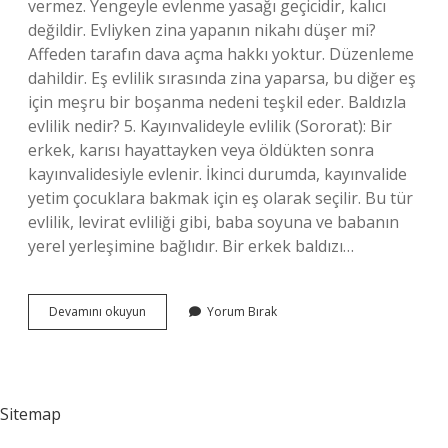
vermez. Yengeyle evlenme yasağı geçicidir, kalıcı
değildir. Evliyken zina yapanın nikahı düşer mi?
Affeden tarafın dava açma hakkı yoktur. Düzenleme
dahildir. Eş evlilik sırasında zina yaparsa, bu diğer eş
için meşru bir boşanma nedeni teşkil eder. Baldızla
evlilik nedir? 5. Kayınvalideyle evlilik (Sororat): Bir
erkek, karısı hayattayken veya öldükten sonra
kayınvalidesiyle evlenir. İkinci durumda, kayınvalide
yetim çocuklara bakmak için eş olarak seçilir. Bu tür
evlilik, levirat evliliği gibi, baba soyuna ve babanın
yerel yerleşimine bağlıdır. Bir erkek baldızı…
Baldızla
Devamını okuyun
Yorum Bırak
Yapılan
Zina
Nikâhı
Düşürür
Mü
Sitemap