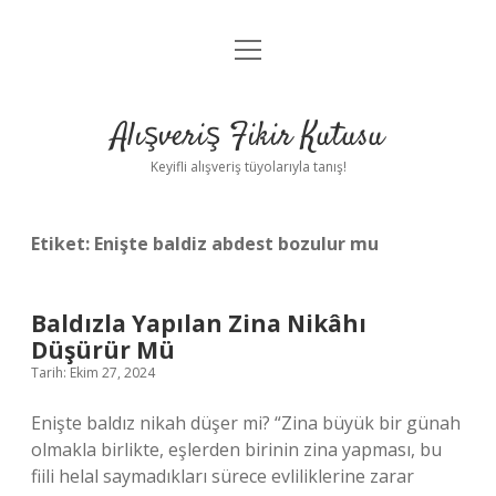
menüyü
Anasayfa
aç
Gizlilik Politikası
Alışveriş Fikir Kutusu
Yasal Uyarı
Keyifli alışveriş tüyolarıyla tanış!
Hakkımızda
Etiket:
Enişte baldiz abdest bozulur mu
Baldızla Yapılan Zina Nikâhı
Düşürür Mü
Tarih: Ekim 27, 2024
Enişte baldız nikah düşer mi? “Zina büyük bir günah
olmakla birlikte, eşlerden birinin zina yapması, bu
fiili helal saymadıkları sürece evliliklerine zarar