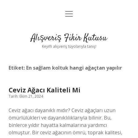
menüyü
Anasayfa
aç
Gizlilik Politikası
Alışveriş Fikir Kutusu
Yasal Uyarı
Keyifli alışveriş tüyolarıyla tanış!
Hakkımızda
Etiket:
En sağlam koltuk hangi ağaçtan yapılır
Ceviz Ağacı Kaliteli Mi
Tarih: Ekim 21, 2024
Ceviz ağacı dayanıklı mıdır? Ceviz ağaçları uzun
ömürlülükleri ve dayanıklılıklarıyla bilinir. Bu,
binlerce yıldır hayatta kalmalarına yardımcı
olmuştur. Bir ceviz ağacının ömrü, toprak kalitesi,