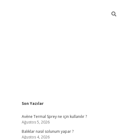
Sidebar
Son Yazılar
betci
Avène Termal Sprey ne için kullanılır ?
Ağustos 5, 2026
Balıklar nasıl solunum yapar ?
Ağustos 4, 2026