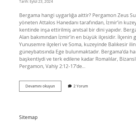
Tarih: Eylül 23, 2024
Bergama hangi uygarlığa aittir? Pergamon Zeus Sun
yöneten Attalos Hanedanı tarafından, İzmir’in ku
kentinde inşa ettirilmiş anıtsal bir dini yapıdır. Berg
Alan bakımından İzmir’in en büyük ilçesidir. İlçenin
Yunusemre ilçeleri ve Soma, kuzeyinde Balıkesir ilinin
güneybatısında Ege bulunmaktadır. Bergama’da hang
başkentiydi ve terk edilene kadar Romalılar, Bizanslı
Pergamon, Vahiy 2:12-17’de…
Bergamayı
Devamını okuyun
2 Yorum
Kim
Kurdu
Sitemap