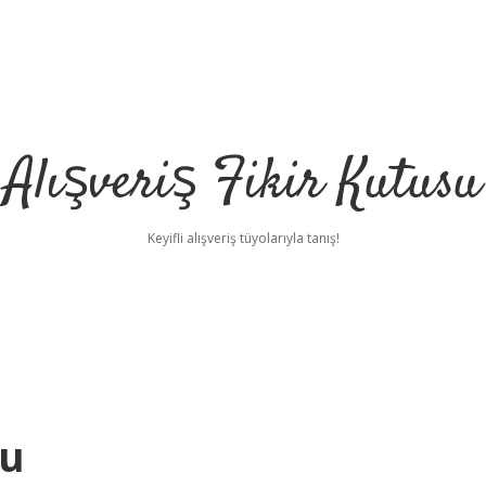
Alışveriş Fikir Kutusu
Keyifli alışveriş tüyolarıyla tanış!
du