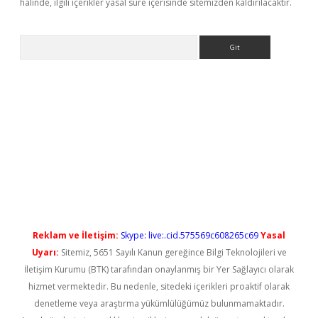
halinde, ilgili içerikler yasal süre içerisinde sitemizden kaldırılacaktır.
Arama
etci
Reklam ve İletişim:
Skype: live:.cid.575569c608265c69
Yasal
Uyarı:
Sitemiz, 5651 Sayılı Kanun gereğince Bilgi Teknolojileri ve
İletişim Kurumu (BTK) tarafından onaylanmış bir Yer Sağlayıcı olarak
hizmet vermektedir. Bu nedenle, sitedeki içerikleri proaktif olarak
denetleme veya araştırma yükümlülüğümüz bulunmamaktadır.