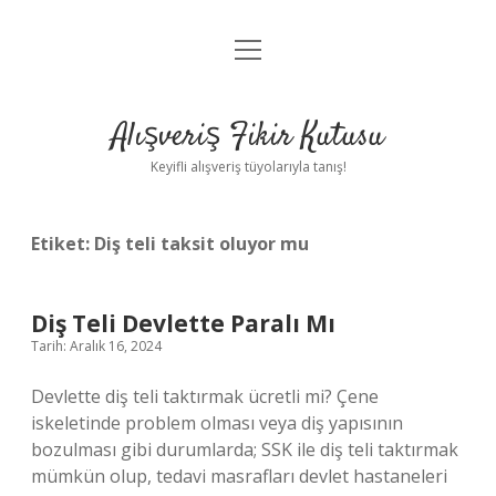
menüyü
Anasayfa
aç
Gizlilik Politikası
Alışveriş Fikir Kutusu
Yasal Uyarı
Keyifli alışveriş tüyolarıyla tanış!
Hakkımızda
Etiket:
Diş teli taksit oluyor mu
Diş Teli Devlette Paralı Mı
Tarih: Aralık 16, 2024
Devlette diş teli taktırmak ücretli mi? Çene
iskeletinde problem olması veya diş yapısının
bozulması gibi durumlarda; SSK ile diş teli taktırmak
mümkün olup, tedavi masrafları devlet hastaneleri