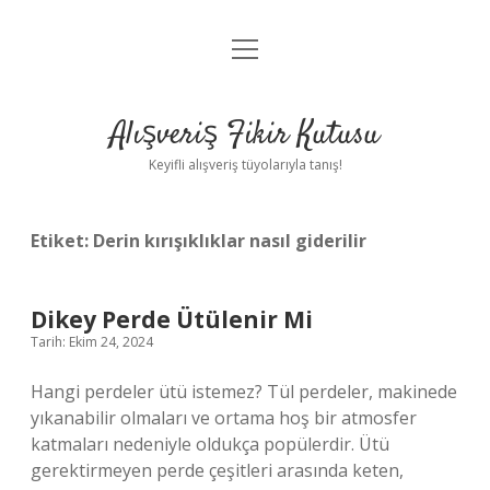
menüyü
Anasayfa
aç
Gizlilik Politikası
Alışveriş Fikir Kutusu
Yasal Uyarı
Keyifli alışveriş tüyolarıyla tanış!
Hakkımızda
Etiket:
Derin kırışıklıklar nasıl giderilir
Dikey Perde Ütülenir Mi
Tarih: Ekim 24, 2024
Hangi perdeler ütü istemez? Tül perdeler, makinede
yıkanabilir olmaları ve ortama hoş bir atmosfer
katmaları nedeniyle oldukça popülerdir. Ütü
gerektirmeyen perde çeşitleri arasında keten,