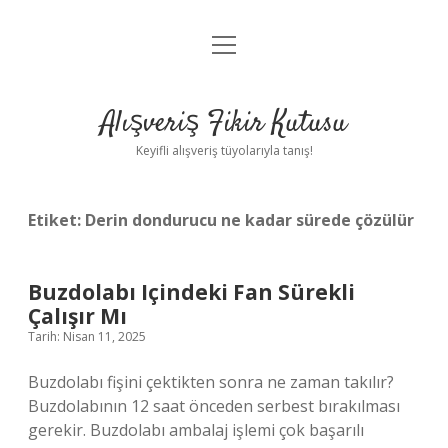
menüyü
Anasayfa
aç
Gizlilik Politikası
Alışveriş Fikir Kutusu
Yasal Uyarı
Keyifli alışveriş tüyolarıyla tanış!
Hakkımızda
Etiket:
Derin dondurucu ne kadar sürede çözülür
Buzdolabı Içindeki Fan Sürekli
Çalışır Mı
Tarih: Nisan 11, 2025
Buzdolabı fişini çektikten sonra ne zaman takılır?
Buzdolabının 12 saat önceden serbest bırakılması
gerekir. Buzdolabı ambalaj işlemi çok başarılı