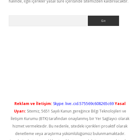
halinde, ilgili içerikler yasal süre içerisinde sitemizden kaldırılacaktır.
Arama
etci
Reklam ve İletişim:
Skype: live:.cid.575569c608265c69
Yasal
Uyarı:
Sitemiz, 5651 Sayılı Kanun gereğince Bilgi Teknolojileri ve
İletişim Kurumu (BTK) tarafından onaylanmış bir Yer Sağlayıcı olarak
hizmet vermektedir. Bu nedenle, sitedeki içerikleri proaktif olarak
denetleme veya araştırma yükümlülüğümüz bulunmamaktadır.