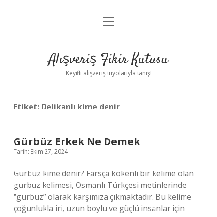
menüyü
Anasayfa
aç
Gizlilik Politikası
Alışveriş Fikir Kutusu
Yasal Uyarı
Keyifli alışveriş tüyolarıyla tanış!
Hakkımızda
Etiket:
Delikanlı kime denir
Gürbüz Erkek Ne Demek
Tarih: Ekim 27, 2024
Gürbüz kime denir? Farsça kökenli bir kelime olan
gurbuz kelimesi, Osmanlı Türkçesi metinlerinde
“gurbuz” olarak karşımıza çıkmaktadır. Bu kelime
çoğunlukla iri, uzun boylu ve güçlü insanlar için