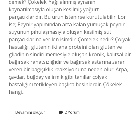
demek? Çökelek; Yağı alınmış ayranın
kaynatılmasıyla oluşan kesilmiş yoğurt
parçacıklarıdır. Bu ürün istenirse kurutulabilir. Lor
ise; Peynir yapımından arta kalan yumuşak peynir
suyunun pıhtılaşmasıyla oluşan kesilmiş süt
parçacıklarına verilen isimdir. Çömelek nedir? Çölyak
hastalığı, glutenin iki ana proteini olan gluten ve
gliadinin sindirilmemesiyle oluşan kronik, kalıtsal bir
bağırsak rahatsızlığıdır ve bağırsak astarına zarar
veren bir bağışıklık reaksiyonuna neden olur. Arpa,
çavdar, buğday ve irmik gibi tahıllar çölyak
hastalığını tetikleyen başlıca besinlerdir. Çökelek
hangi…
Çökelek
Devamını okuyun
2 Yorum
Anlamı
Nedir