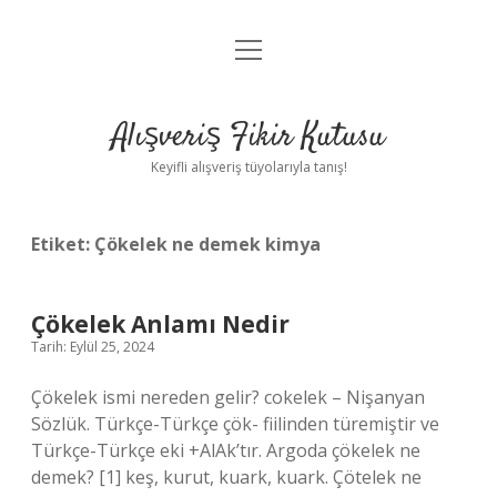
menüyü
Anasayfa
aç
Gizlilik Politikası
Alışveriş Fikir Kutusu
Yasal Uyarı
Keyifli alışveriş tüyolarıyla tanış!
Hakkımızda
Etiket:
Çökelek ne demek kimya
Çökelek Anlamı Nedir
Tarih: Eylül 25, 2024
Çökelek ismi nereden gelir? cokelek – Nişanyan
Sözlük. Türkçe-Türkçe çök- fiilinden türemiştir ve
Türkçe-Türkçe eki +AlAk’tır. Argoda çökelek ne
demek? [1] keş, kurut, kuark, kuark. Çötelek ne