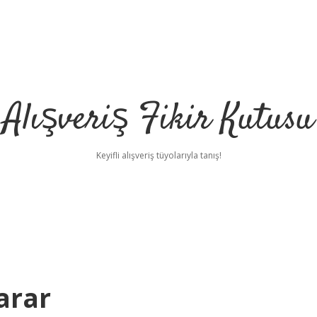
Alışveriş Fikir Kutusu
Keyifli alışveriş tüyolarıyla tanış!
arar