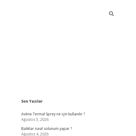
Sidebar
Son Yazılar
betci
Avène Termal Sprey ne için kullanılır ?
Ağustos 5, 2026
Balıklar nasıl solunum yapar ?
Ağustos 4, 2026