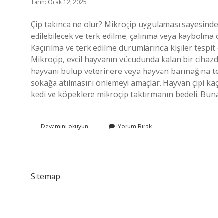
Tarih: Ocak 12, 2025
Çip takınca ne olur? Mikroçip uygulaması sayesinde e
edilebilecek ve terk edilme, çalınma veya kaybol
Kaçırılma ve terk edilme durumlarında kişiler tespit 
Mikroçip, evcil hayvanın vücudunda kalan bir cihazdır
hayvanı bulup veterinere veya hayvan barınağına tes
sokağa atılmasını önlemeyi amaçlar. Hayvan çipi kaç 
kedi ve köpeklere mikroçip taktırmanın bedeli. Bun
Çip
Devamını okuyun
Yorum Bırak
Takmak
Ne
Ise
Yarar
Sitemap