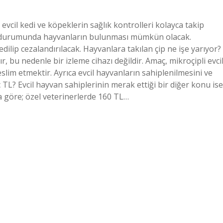
vcil kedi ve köpeklerin sağlık kontrolleri kolayca takip
ma durumunda hayvanların bulunması mümkün olacak.
edilip cezalandırılacak. Hayvanlara takılan çip ne işe yarıyor?
, bu nedenle bir izleme cihazı değildir. Amaç, mikroçipli evci
lim etmektir. Ayrıca evcil hayvanların sahiplenilmesini ve
TL? Evcil hayvan sahiplerinin merak ettiği bir diğer konu ise
a göre; özel veterinerlerde 160 TL…