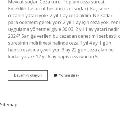
Mevcut suçlar. Ceza türü. Toplam ceza süresi.
Emeklilik tasarruf hesabı (özel suçlar). Kaç sene
cezanın yatarı yok? 2 yıl 1 ay ceza aldım. Ne kadar
para ödemem gerekiyor? 2 yıl 1 ay için ceza yok. Yeni
uygulama yönetmeliğiyle 30.03. 2 yıl 1 ay yatari nedir
2024? Sanığa verilen bu cezadan denetimli serbestlik
süresinin indirilmesi halinde ceza 1 yıl 4 ay 1 gün
hapis cezasına çevriliyor. 3 ay 22 gün ceza alan ne
kadar yatar? 12 yıl 6 ay hapis cezasından 5…
Yeni
Devamını okuyun
Yorum Bırak
Yasada
1
Yıl
Ceza
Alan
Sitemap
Ne
Kadar
Yatar