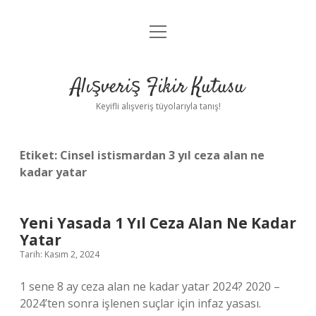
menüyü
Anasayfa
aç
Gizlilik Politikası
Alışveriş Fikir Kutusu
Yasal Uyarı
Keyifli alışveriş tüyolarıyla tanış!
Hakkımızda
Etiket:
Cinsel istismardan 3 yıl ceza alan ne
kadar yatar
Yeni Yasada 1 Yıl Ceza Alan Ne Kadar
Yatar
Tarih: Kasım 2, 2024
1 sene 8 ay ceza alan ne kadar yatar 2024? 2020 –
2024’ten sonra işlenen suçlar için infaz yasası.