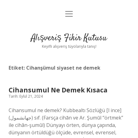
menüyü
Anasayfa
aç
Gizlilik Politikası
Alışveriş Fikir Kutusu
Yasal Uyarı
Keyifli alışveriş tüyolarıyla tanış!
Hakkımızda
Etiket:
Cihanşümul siyaset ne demek
Cihansumul Ne Demek Kısaca
Tarih: Eylül 21, 2024
Cihansumul ne demek? Kubbealtı Sözlüğü [l ince]
(ﺟﻬﺎﻧﺸﻤﻮﻝ) sıf. (Farsça cihān ve Ar. Şumūl “örtmek”
ile cihān-şumūl) Dünyayı örten, dünya çapında,
dünyanın örtüldüğü ölçüde, evrensel, evrensel,