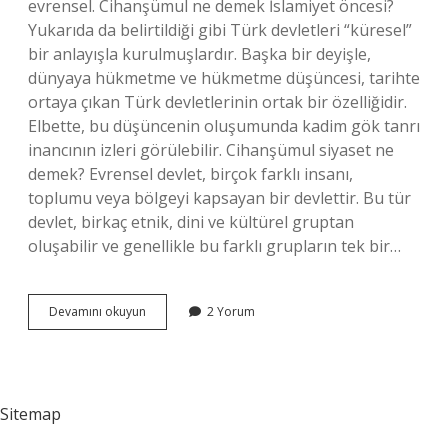
evrensel. Cihanşümul ne demek İslamiyet öncesi?
Yukarıda da belirtildiği gibi Türk devletleri “küresel”
bir anlayışla kurulmuşlardır. Başka bir deyişle,
dünyaya hükmetme ve hükmetme düşüncesi, tarihte
ortaya çıkan Türk devletlerinin ortak bir özelliğidir.
Elbette, bu düşüncenin oluşumunda kadim gök tanrı
inancının izleri görülebilir. Cihanşümul siyaset ne
demek? Evrensel devlet, birçok farklı insanı,
toplumu veya bölgeyi kapsayan bir devlettir. Bu tür
devlet, birkaç etnik, dini ve kültürel gruptan
oluşabilir ve genellikle bu farklı grupların tek bir…
Cihansumul
Devamını okuyun
2 Yorum
Ne
Demek
Kısaca
Sitemap