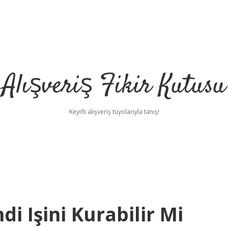
Alışveriş Fikir Kutusu
Keyifli alışveriş tüyolarıyla tanış!
i Işini Kurabilir Mi