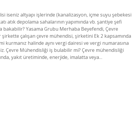
i iseniz altyapı işlerinde (kanalizasyon, içme suyu şebekesi
 katı atık depolama sahalarının yapımında vb. şantiye şefi
rmaya bakabilir? Yasama Grubu Merhaba Beyefendi, Çevre
 şirkette çalışan çevre mühendisi, şirketini Ek 2 kapsamında
rimi kurmanız halinde aynı vergi dairesi ve vergi numarasına
niz. Çevre Mühendisliği iş bulabilir mi? Çevre mühendisliği
ında, yakıt üretiminde, enerjide, imalatta veya…