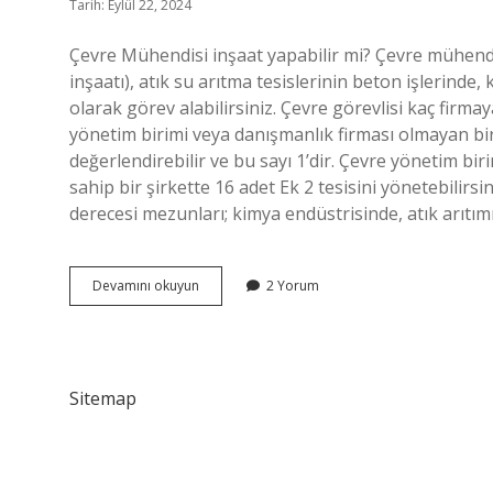
Tarih: Eylül 22, 2024
Çevre Mühendisi inşaat yapabilir mi? Çevre mühendis
inşaatı), atık su arıtma tesislerinin beton işlerinde,
olarak görev alabilirsiniz. Çevre görevlisi kaç fi
yönetim birimi veya danışmanlık firması olmayan bir
değerlendirebilir ve bu sayı 1’dir. Çevre yönetim bi
sahip bir şirkette 16 adet Ek 2 tesisini yönetebilirsi
derecesi mezunları; kimya endüstrisinde, atık arıtım
Çevre
Devamını okuyun
2 Yorum
Mühendisi
Kendi
Işini
Kurabilir
Mi
Sitemap