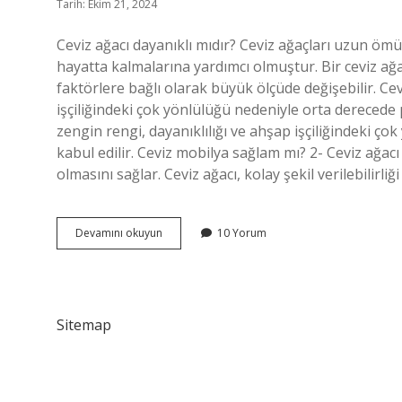
Tarih: Ekim 21, 2024
Ceviz ağacı dayanıklı mıdır? Ceviz ağaçları uzun ömürlü
hayatta kalmalarına yardımcı olmuştur. Bir ceviz ağac
faktörlere bağlı olarak büyük ölçüde değişebilir. Cev
işçiliğindeki çok yönlülüğü nedeniyle orta derecede p
zengin rengi, dayanıklılığı ve ahşap işçiliğindeki ç
kabul edilir. Ceviz mobilya sağlam mı? 2- Ceviz ağacı
olmasını sağlar. Ceviz ağacı, kolay şekil verilebilirli
Ceviz
Devamını okuyun
10 Yorum
Ağacı
Kaliteli
Mi
Sitemap