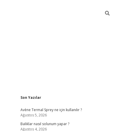
Sidebar
Son Yazılar
betci
Avène Termal Sprey ne için kullanılır ?
Ağustos 5, 2026
Balıklar nasıl solunum yapar ?
Ağustos 4, 2026