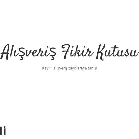
Alışveriş Fikir Kutusu
Keyifli alışveriş tüyolarıyla tanış!
Mi