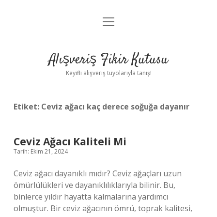
menüyü
Anasayfa
aç
Gizlilik Politikası
Alışveriş Fikir Kutusu
Yasal Uyarı
Keyifli alışveriş tüyolarıyla tanış!
Hakkımızda
Etiket:
Ceviz ağacı kaç derece soğuğa dayanır
Ceviz Ağacı Kaliteli Mi
Tarih: Ekim 21, 2024
Ceviz ağacı dayanıklı mıdır? Ceviz ağaçları uzun
ömürlülükleri ve dayanıklılıklarıyla bilinir. Bu,
binlerce yıldır hayatta kalmalarına yardımcı
olmuştur. Bir ceviz ağacının ömrü, toprak kalitesi,