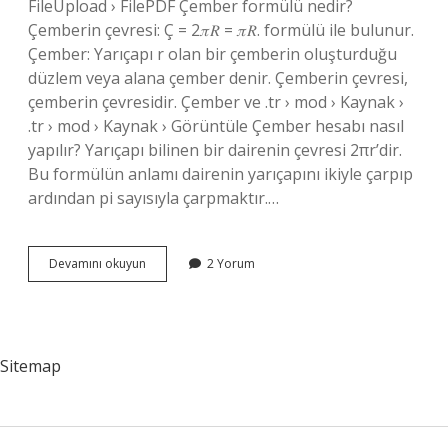
FileUpload › FilePDF Çember formülü nedir?
Çemberin çevresi: Ç = 2𝜋𝑅 = 𝜋𝑅. formülü ile bulunur.
Çember: Yarıçapı r olan bir çemberin oluşturduğu
düzlem veya alana çember denir. Çemberin çevresi,
çemberin çevresidir. Çember ve .tr › mod › Kaynak ›
.tr › mod › Kaynak › Görüntüle Çember hesabı nasıl
yapılır? Yarıçapı bilinen bir dairenin çevresi 2πr’dir.
Bu formülün anlamı dairenin yarıçapını ikiyle çarpıp
ardından pi sayısıyla çarpmaktır.…
Çember
Devamını okuyun
2 Yorum
Formülü
Nasıl
Bulunur
Sitemap