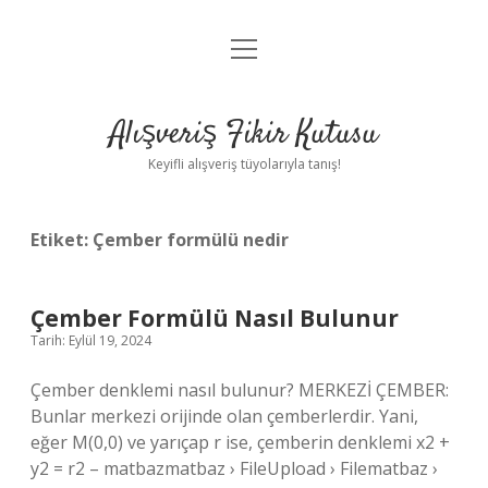
menüyü
Anasayfa
aç
Gizlilik Politikası
Alışveriş Fikir Kutusu
Yasal Uyarı
Keyifli alışveriş tüyolarıyla tanış!
Hakkımızda
Etiket:
Çember formülü nedir
Çember Formülü Nasıl Bulunur
Tarih: Eylül 19, 2024
Çember denklemi nasıl bulunur? MERKEZİ ÇEMBER:
Bunlar merkezi orijinde olan çemberlerdir. Yani,
eğer M(0,0) ve yarıçap r ise, çemberin denklemi x2 +
y2 = r2 – matbazmatbaz › FileUpload › Filematbaz ›