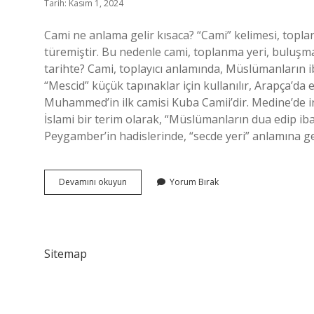
Tarih: Kasım 1, 2024
Cami ne anlama gelir kısaca? “Cami” kelimesi, top
türemiştir. Bu nedenle cami, toplanma yeri, buluşma
tarihte? Cami, toplayıcı anlamında, Müslümanların ib
“Mescid” küçük tapınaklar için kullanılır, Arapça’da e
Muhammed’in ilk camisi Kuba Camii’dir. Medine’de in
İslami bir terim olarak, “Müslümanların dua edip iba
Peygamber’in hadislerinde, “secde yeri” anlamına g
Cami
Devamını okuyun
Yorum Bırak
Ne
Demek
Tarih
Sitemap