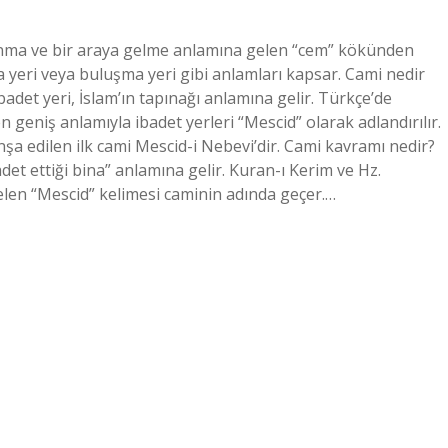
lanma ve bir araya gelme anlamına gelen “cem” kökünden
 yeri veya buluşma yeri gibi anlamları kapsar. Cami nedir
adet yeri, İslam’ın tapınağı anlamına gelir. Türkçe’de
n geniş anlamıyla ibadet yerleri “Mescid” olarak adlandırılır.
şa edilen ilk cami Mescid-i Nebevi’dir. Cami kavramı nedir?
det ettiği bina” anlamına gelir. Kuran-ı Kerim ve Hz.
elen “Mescid” kelimesi caminin adında geçer.…