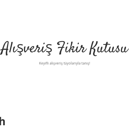
Alışveriş Fikir Kutusu
Keyifli alışveriş tüyolarıyla tanış!
h