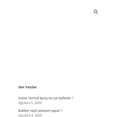
Sidebar
Son Yazılar
betci
Avène Termal Sprey ne için kullanılır ?
Ağustos 5, 2026
Balıklar nasıl solunum yapar ?
Ağustos 4, 2026