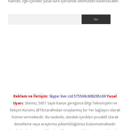
halinde, ilgili içerikler yasal süre içerisinde sitemizden kaldırılacaktır.
Arama
betci
Reklam ve İletişim:
Skype: live:.cid.575569c608265c69
Yasal
Uyarı:
Sitemiz, 5651 Sayılı Kanun gereğince Bilgi Teknolojileri ve
İletişim Kurumu (BTK) tarafından onaylanmış bir Yer Sağlayıcı olarak
hizmet vermektedir. Bu nedenle, sitedeki içerikleri proaktif olarak
denetleme veya araştırma yükümlülüğümüz bulunmamaktadır.