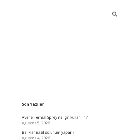
Sidebar
Son Yazılar
betci
Avène Termal Sprey ne için kullanılır ?
Ağustos 5, 2026
Balıklar nasıl solunum yapar ?
Ağustos 4, 2026