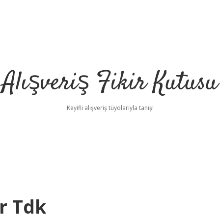
Alışveriş Fikir Kutusu
Keyifli alışveriş tüyolarıyla tanış!
ır Tdk