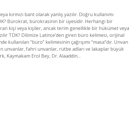
veya kırmızı bant olarak yanlış yazılır. Doğru kullanımı
K? Bürokrat, bürokrasinin bir üyesidir. Herhangi bir
n kişi veya kişiler, ancak terim genellikle bir hükümet vey
ılır TDK? Dilimize Latince’den giren büro kelimesi, orijinal
minde kullanılan “büro” kelimesinin çağrışımı “masa”dır. Unvan
en unvanlar, fahri unvanlar, rütbe adları ve lakaplar büyük
rk, Kaymakam Erol Bey, Dr. Alaaddin…