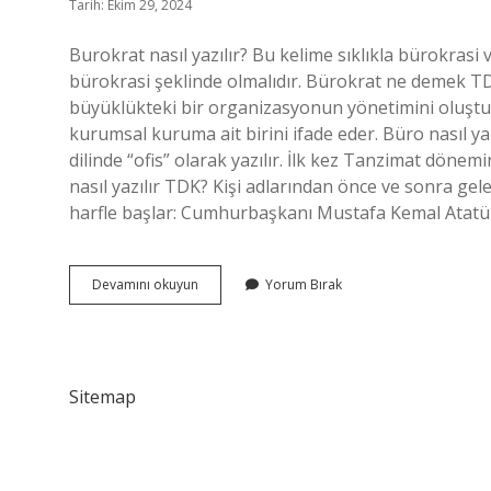
Tarih: Ekim 29, 2024
Burokrat nasıl yazılır? Bu kelime sıklıkla bürokrasi 
bürokrasi şeklinde olmalıdır. Bürokrat ne demek TD
büyüklükteki bir organizasyonun yönetimini oluştura
kurumsal kuruma ait birini ifade eder. Büro nasıl yaz
dilinde “ofis” olarak yazılır. İlk kez Tanzimat döne
nasıl yazılır TDK? Kişi adlarından önce ve sonra gel
harfle başlar: Cumhurbaşkanı Mustafa Kemal Atatü
Bürokrat
Devamını okuyun
Yorum Bırak
Nasil
Yazılır
Tdk
Sitemap