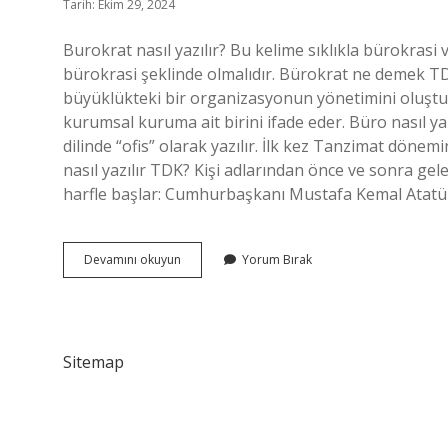
Tarih: Ekim 29, 2024
Burokrat nasıl yazılır? Bu kelime sıklıkla bürokrasi 
bürokrasi şeklinde olmalıdır. Bürokrat ne demek TD
büyüklükteki bir organizasyonun yönetimini oluştura
kurumsal kuruma ait birini ifade eder. Büro nasıl yaz
dilinde “ofis” olarak yazılır. İlk kez Tanzimat döne
nasıl yazılır TDK? Kişi adlarından önce ve sonra gel
harfle başlar: Cumhurbaşkanı Mustafa Kemal Atatü
Bürokrat
Devamını okuyun
Yorum Bırak
Nasil
Yazılır
Tdk
Sitemap