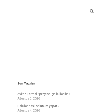
Sidebar
Son Yazılar
betci
Avène Termal Sprey ne için kullanılır ?
Ağustos 5, 2026
Balıklar nasıl solunum yapar ?
Ağustos 4, 2026