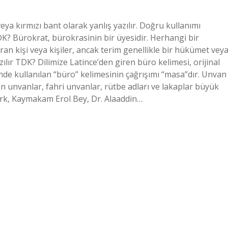
veya kırmızı bant olarak yanlış yazılır. Doğru kullanımı
K? Bürokrat, bürokrasinin bir üyesidir. Herhangi bir
n kişi veya kişiler, ancak terim genellikle bir hükümet vey
ılır TDK? Dilimize Latince’den giren büro kelimesi, orijinal
minde kullanılan “büro” kelimesinin çağrışımı “masa”dır. Unvan
en unvanlar, fahri unvanlar, rütbe adları ve lakaplar büyük
rk, Kaymakam Erol Bey, Dr. Alaaddin…