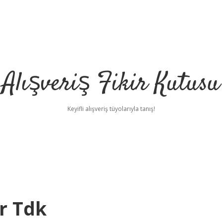
Alışveriş Fikir Kutusu
Keyifli alışveriş tüyolarıyla tanış!
ır Tdk