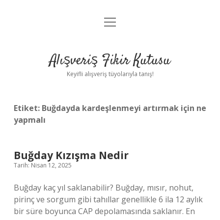
menüyü
Anasayfa
aç
Gizlilik Politikası
Alışveriş Fikir Kutusu
Yasal Uyarı
Keyifli alışveriş tüyolarıyla tanış!
Hakkımızda
Etiket:
Buğdayda kardeşlenmeyi artırmak için ne
yapmalı
Buğday Kızışma Nedir
Tarih: Nisan 12, 2025
Buğday kaç yıl saklanabilir? Buğday, mısır, nohut,
pirinç ve sorgum gibi tahıllar genellikle 6 ila 12 aylık
bir süre boyunca CAP depolamasında saklanır. En