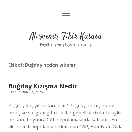
menüyü
Anasayfa
aç
Gizlilik Politikası
Alışveriş Fikir Kutusu
Yasal Uyarı
Keyifli alışveriş tüyolarıyla tanış!
Hakkımızda
Etiket:
Buğday neden yıkanır
Buğday Kızışma Nedir
Tarih: Nisan 12, 2025
Buğday kaç yıl saklanabilir? Buğday, mısır, nohut,
pirinç ve sorgum gibi tahıllar genellikle 6 ila 12 aylık
bir süre boyunca CAP depolamasında saklanır. En
ekonomik depolama biçimi olan CAP, Hindistan Gıda