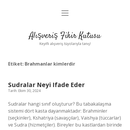
menüyü
Anasayfa
aç
Gizlilik Politikası
Alışveriş Fikir Kutusu
Yasal Uyarı
Keyifli alışveriş tüyolarıyla tanış!
Hakkımızda
Etiket:
Brahmanlar kimlerdir
Sudralar Neyi Ifade Eder
Tarih: Ekim 30, 2024
Sudralar hangi sınıf oluşturur? Bu tabakalaşma
sistemi dört kasta dayanmaktadır: Brahminler
(seçkinler), Kshatriya (savaşçılar), Vaishya (tüccarlar)
ve Sudra (hizmetçiler). Bireyler bu kastlardan birinde