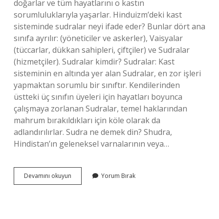
doğarlar ve tüm hayatlarını o kastın
sorumluluklarıyla yaşarlar. Hinduizm’deki kast
sisteminde sudralar neyi ifade eder? Bunlar dört ana
sınıfa ayrılır: (yöneticiler ve askerler), Vaisyalar
(tüccarlar, dükkan sahipleri, çiftçiler) ve Sudralar
(hizmetçiler). Sudralar kimdir? Sudralar: Kast
sisteminin en altında yer alan Sudralar, en zor işleri
yapmaktan sorumlu bir sınıftır. Kendilerinden
üstteki üç sınıfın üyeleri için hayatları boyunca
çalışmaya zorlanan Sudralar, temel haklarından
mahrum bırakıldıkları için köle olarak da
adlandırılırlar. Sudra ne demek din? Shudra,
Hindistan’ın geleneksel varnalarının veya…
Sudralar
Devamını okuyun
Yorum Bırak
Neyi
Ifade
Eder