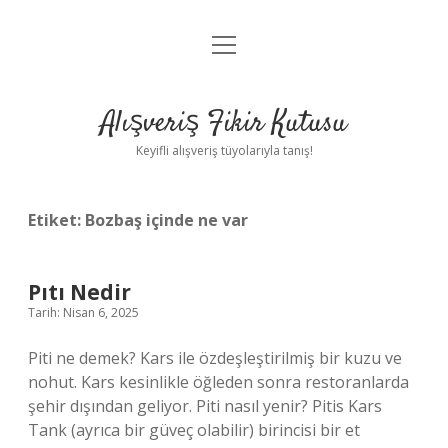
menüyü
Anasayfa
aç
Gizlilik Politikası
Alışveriş Fikir Kutusu
Yasal Uyarı
Keyifli alışveriş tüyolarıyla tanış!
Hakkımızda
Etiket:
Bozbaş içinde ne var
Pıtı Nedir
Tarih: Nisan 6, 2025
Piti ne demek? Kars ile özdeşleştirilmiş bir kuzu ve
nohut. Kars kesinlikle öğleden sonra restoranlarda
şehir dışından geliyor. Piti nasıl yenir? Pitis Kars
Tank (ayrıca bir güveç olabilir) birincisi bir et