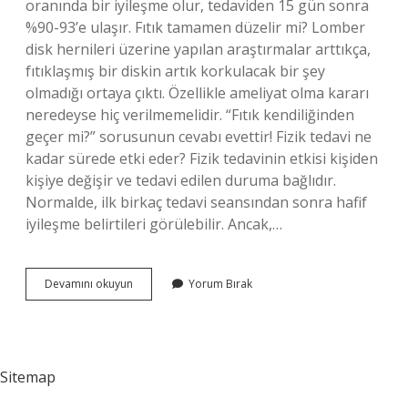
oranında bir iyileşme olur, tedaviden 15 gün sonra
%90-93’e ulaşır. Fıtık tamamen düzelir mi? Lomber
disk hernileri üzerine yapılan araştırmalar arttıkça,
fıtıklaşmış bir diskin artık korkulacak bir şey
olmadığı ortaya çıktı. Özellikle ameliyat olma kararı
neredeyse hiç verilmemelidir. “Fıtık kendiliğinden
geçer mi?” sorusunun cevabı evettir! Fizik tedavi ne
kadar sürede etki eder? Fizik tedavinin etkisi kişiden
kişiye değişir ve tedavi edilen duruma bağlıdır.
Normalde, ilk birkaç tedavi seansından sonra hafif
iyileşme belirtileri görülebilir. Ancak,…
Fizik
Devamını okuyun
Yorum Bırak
Tedavi
Fıtığı
Yok
Eder
Mi
Sitemap