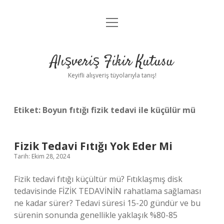
menüyü
Anasayfa
aç
Gizlilik Politikası
Alışveriş Fikir Kutusu
Yasal Uyarı
Keyifli alışveriş tüyolarıyla tanış!
Hakkımızda
Etiket:
Boyun fıtığı fizik tedavi ile küçülür mü
Fizik Tedavi Fıtığı Yok Eder Mi
Tarih: Ekim 28, 2024
Fizik tedavi fıtığı küçültür mü? Fıtıklaşmış disk
tedavisinde FİZİK TEDAVİNİN rahatlama sağlaması
ne kadar sürer? Tedavi süresi 15-20 gündür ve bu
sürenin sonunda genellikle yaklaşık %80-85