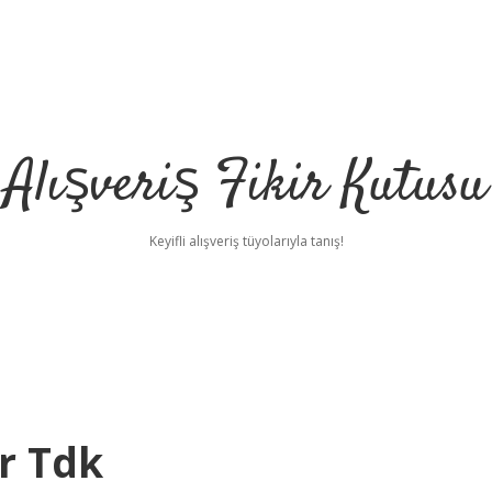
Alışveriş Fikir Kutusu
Keyifli alışveriş tüyolarıyla tanış!
ır Tdk