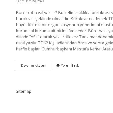
Tarih: Ekim 29, 2024
Burokrat nasıl yazılır? Bu kelime sıklıkla bürokrasi 
bürokrasi şeklinde olmalıdır. Bürokrat ne demek TD
büyüklükteki bir organizasyonun yönetimini oluştura
kurumsal kuruma ait birini ifade eder. Büro nasıl yaz
dilinde “ofis” olarak yazılır. İlk kez Tanzimat döne
nasıl yazılır TDK? Kişi adlarından önce ve sonra gel
harfle başlar: Cumhurbaşkanı Mustafa Kemal Atatü
Bürokrat
Devamını okuyun
Yorum Bırak
Nasil
Yazılır
Tdk
Sitemap