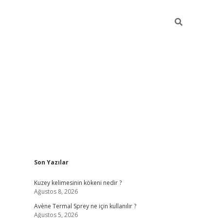
Sidebar
Son Yazılar
betci
Kuzey kelimesinin kökeni nedir ?
Ağustos 8, 2026
Avène Termal Sprey ne için kullanılır ?
Ağustos 5, 2026