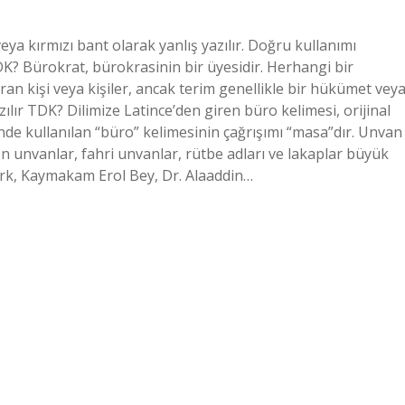
veya kırmızı bant olarak yanlış yazılır. Doğru kullanımı
K? Bürokrat, bürokrasinin bir üyesidir. Herhangi bir
n kişi veya kişiler, ancak terim genellikle bir hükümet vey
ılır TDK? Dilimize Latince’den giren büro kelimesi, orijinal
minde kullanılan “büro” kelimesinin çağrışımı “masa”dır. Unvan
en unvanlar, fahri unvanlar, rütbe adları ve lakaplar büyük
rk, Kaymakam Erol Bey, Dr. Alaaddin…