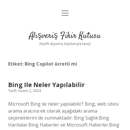
menüyü
Anasayfa
aç
Gizlilik Politikası
Alışveriş Fikir Kutusu
Yasal Uyarı
Keyifli alışveriş tüyolarıyla tanış!
Hakkımızda
Etiket:
Bing Copilot ücretli mi
Bing Ile Neler Yapılabilir
Tarih: Kasım 2, 2024
Microsoft Bing ile neler yapılabilir? Bing, web sitesi
arama aracına ek olarak aşağıdaki arama
seçeneklerini de sunmaktadır: Bing Sağlık.Bing
Haritalar.Bing Haberler ve Microsoft Haberler.Bing