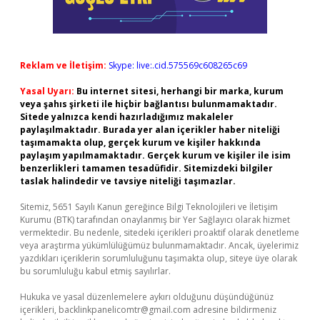
Reklam ve İletişim:
Skype: live:.cid.575569c608265c69
Yasal Uyarı:
Bu internet sitesi, herhangi bir marka, kurum
veya şahıs şirketi ile hiçbir bağlantısı bulunmamaktadır.
Sitede yalnızca kendi hazırladığımız makaleler
paylaşılmaktadır. Burada yer alan içerikler haber niteliği
taşımamakta olup, gerçek kurum ve kişiler hakkında
paylaşım yapılmamaktadır. Gerçek kurum ve kişiler ile isim
benzerlikleri tamamen tesadüfidir. Sitemizdeki bilgiler
taslak halindedir ve tavsiye niteliği taşımazlar.
Sitemiz, 5651 Sayılı Kanun gereğince Bilgi Teknolojileri ve İletişim
Kurumu (BTK) tarafından onaylanmış bir Yer Sağlayıcı olarak hizmet
vermektedir. Bu nedenle, sitedeki içerikleri proaktif olarak denetleme
veya araştırma yükümlülüğümüz bulunmamaktadır. Ancak, üyelerimiz
yazdıkları içeriklerin sorumluluğunu taşımakta olup, siteye üye olarak
bu sorumluluğu kabul etmiş sayılırlar.
Hukuka ve yasal düzenlemelere aykırı olduğunu düşündüğünüz
içerikleri,
backlinkpanelicomtr@gmail.com
adresine bildirmeniz