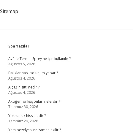
Yazılır
Sitemap
Sidebar
Son Yazılar
Avène Termal Sprey ne için kullanılır ?
Ağustos 5, 2026
Balıklar nasıl solunum yapar ?
Ağustos 4, 2026
Alçağın zıttı nedir ?
Ağustos 4, 2026
Akciğer fonksiyonları nelerdir ?
Temmuz 30, 2026
Yoksunluk hissi nedir ?
Temmuz 29, 2026
Yem bezelyesi ne zaman ekilir ?