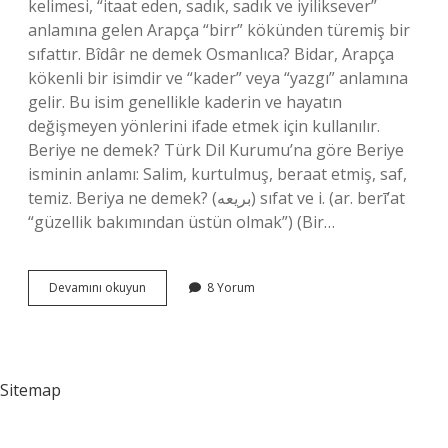
kelimesi, “itaat eden, sadık, sadık ve iyiliksever”
anlamına gelen Arapça “birr” kökünden türemiş bir
sıfattır. Bîdâr ne demek Osmanlıca? Bidar, Arapça
kökenli bir isimdir ve “kader” veya “yazgı” anlamına
gelir. Bu isim genellikle kaderin ve hayatın
değişmeyen yönlerini ifade etmek için kullanılır.
Beriye ne demek? Türk Dil Kurumu’na göre Beriye
isminin anlamı: Salim, kurtulmuş, beraat etmiş, saf,
temiz. Beriya ne demek? (ﺑﺮﻳﻌﻪ) sıfat ve i. (ar. berī’at
“güzellik bakımından üstün olmak”) (Bir…
Beriyye
Devamını okuyun
8 Yorum
Ne
Demek
Arapça
Sitemap