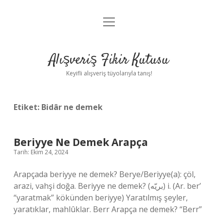
menüyü
Anasayfa
aç
Gizlilik Politikası
Alışveriş Fikir Kutusu
Yasal Uyarı
Keyifli alışveriş tüyolarıyla tanış!
Hakkımızda
Etiket:
Bidâr ne demek
Beriyye Ne Demek Arapça
Tarih: Ekim 24, 2024
Arapçada beriyye ne demek? Berye/Beriyye(a): çöl,
arazi, vahşi doğa. Beriyye ne demek? (ﺑﺮﻳّﻪ) i. (Ar. ber’
“yaratmak” kökünden beriyye) Yaratılmış şeyler,
yaratıklar, mahlûklar. Berr Arapça ne demek? “Berr”