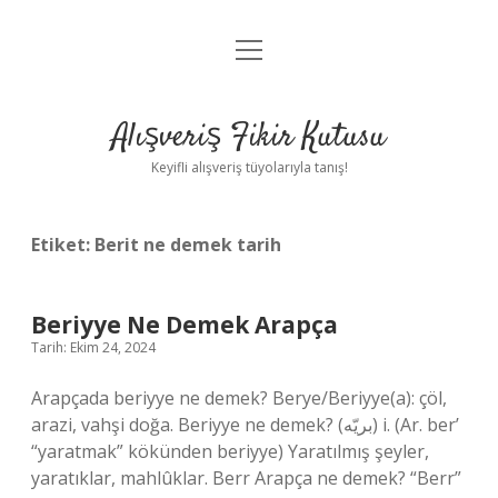
menüyü
Anasayfa
aç
Gizlilik Politikası
Alışveriş Fikir Kutusu
Yasal Uyarı
Keyifli alışveriş tüyolarıyla tanış!
Hakkımızda
Etiket:
Berit ne demek tarih
Beriyye Ne Demek Arapça
Tarih: Ekim 24, 2024
Arapçada beriyye ne demek? Berye/Beriyye(a): çöl,
arazi, vahşi doğa. Beriyye ne demek? (ﺑﺮﻳّﻪ) i. (Ar. ber’
“yaratmak” kökünden beriyye) Yaratılmış şeyler,
yaratıklar, mahlûklar. Berr Arapça ne demek? “Berr”