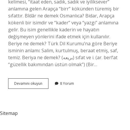
kelimesi, “itaat eden, sadık, sadık ve iyiliksever”
anlamına gelen Arapça “birr” kökünden türemiş bir
sıfattır. Bîdâr ne demek Osmanlıca? Bidar, Arapça
kökenli bir isimdir ve “kader” veya “yazgı” anlamına
gelir. Bu isim genellikle kaderin ve hayatın
değişmeyen yönlerini ifade etmek için kullanılır.
Beriye ne demek? Türk Dil Kurumu’na göre Beriye
isminin anlamı: Salim, kurtulmuş, beraat etmiş, saf,
temiz. Beriya ne demek? (ﺑﺮﻳﻌﻪ) sıfat ve i. (ar. berī’at
“güzellik bakımından üstün olmak”) (Bir…
Beriyye
Devamını okuyun
8 Yorum
Ne
Demek
Arapça
Sitemap