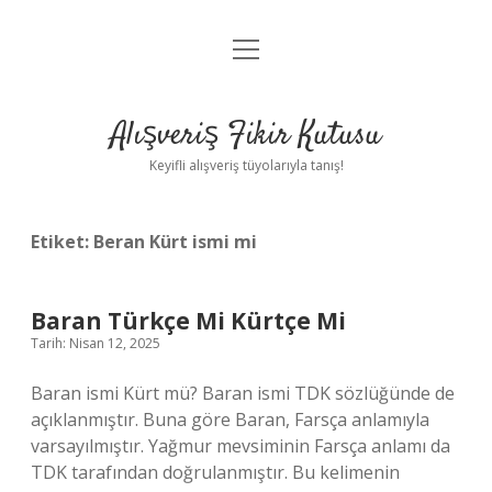
menüyü
Anasayfa
aç
Gizlilik Politikası
Alışveriş Fikir Kutusu
Yasal Uyarı
Keyifli alışveriş tüyolarıyla tanış!
Hakkımızda
Etiket:
Beran Kürt ismi mi
Baran Türkçe Mi Kürtçe Mi
Tarih: Nisan 12, 2025
Baran ismi Kürt mü? Baran ismi TDK sözlüğünde de
açıklanmıştır. Buna göre Baran, Farsça anlamıyla
varsayılmıştır. Yağmur mevsiminin Farsça anlamı da
TDK tarafından doğrulanmıştır. Bu kelimenin