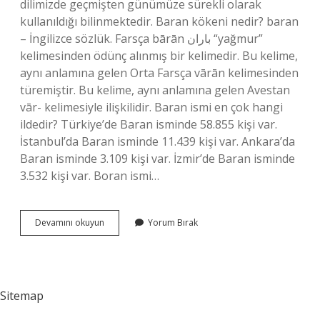
dilimizde geçmişten günümüze sürekli olarak
kullanıldığı bilinmektedir. Baran kökeni nedir? baran
– İngilizce sözlük. Farsça bārān باران “yağmur”
kelimesinden ödünç alınmış bir kelimedir. Bu kelime,
aynı anlamına gelen Orta Farsça vārān kelimesinden
türemiştir. Bu kelime, aynı anlamına gelen Avestan
vār- kelimesiyle ilişkilidir. Baran ismi en çok hangi
ildedir? Türkiye’de Baran isminde 58.855 kişi var.
İstanbul’da Baran isminde 11.439 kişi var. Ankara’da
Baran isminde 3.109 kişi var. İzmir’de Baran isminde
3.532 kişi var. Boran ismi…
Baran
Devamını okuyun
Yorum Bırak
Türkçe
Mi
Kürtçe
Mi
Sitemap