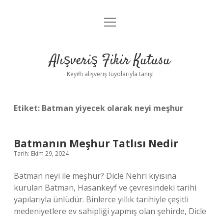
menüyü
Anasayfa
aç
Gizlilik Politikası
Alışveriş Fikir Kutusu
Yasal Uyarı
Keyifli alışveriş tüyolarıyla tanış!
Hakkımızda
Etiket:
Batman yiyecek olarak neyi meşhur
Batmanın Meşhur Tatlısı Nedir
Tarih: Ekim 29, 2024
Batman neyi ile meşhur? Dicle Nehri kıyısına
kurulan Batman, Hasankeyf ve çevresindeki tarihi
yapılarıyla ünlüdür. Binlerce yıllık tarihiyle çeşitli
medeniyetlere ev sahipliği yapmış olan şehirde, Dicle