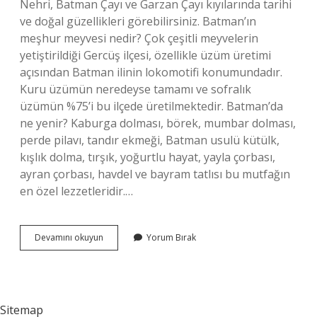
Nehri, Batman Çayı ve Garzan Çayı kıyılarında tarihi
ve doğal güzellikleri görebilirsiniz. Batman’ın
meşhur meyvesi nedir? Çok çeşitli meyvelerin
yetiştirildiği Gercüş ilçesi, özellikle üzüm üretimi
açısından Batman ilinin lokomotifi konumundadır.
Kuru üzümün neredeyse tamamı ve sofralık
üzümün %75’i bu ilçede üretilmektedir. Batman’da
ne yenir? Kaburga dolması, börek, mumbar dolması,
perde pilavı, tandır ekmeği, Batman usulü kütülk,
kışlık dolma, tırşık, yoğurtlu hayat, yayla çorbası,
ayran çorbası, havdel ve bayram tatlısı bu mutfağın
en özel lezzetleridir.…
Batmanın
Devamını okuyun
Yorum Bırak
Meşhur
Tatlısı
Nedir
Sitemap